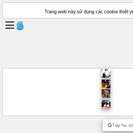
Trang web này sử dụng các cookie thiết yế
Tạo
một
trang
Tạo
nhóm
Bài
viết
Chương
trình
nghị
sự
Tiếp tục vớ