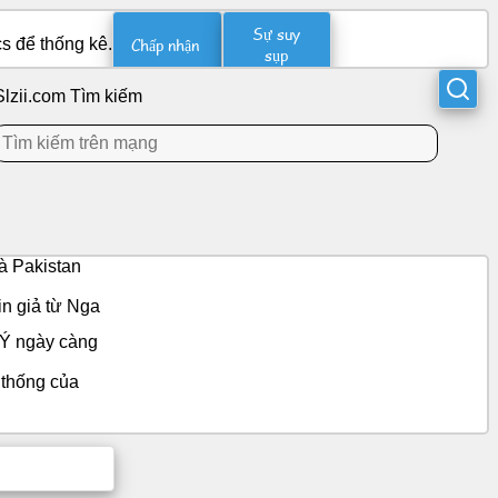
Sự suy
Chấp nhận
s để thống kê.
sụp
Slzii.com Tìm kiếm
 và Pakistan
in giả từ Nga
Ý ngày càng
thống của