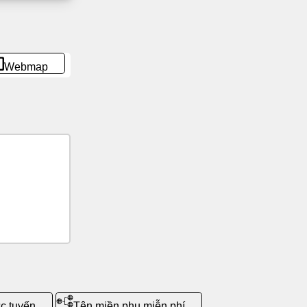
Webmap
c tuyến
Tên miền phụ miễn phí