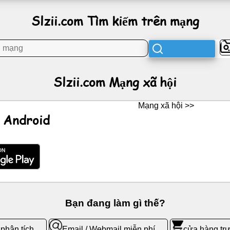
Slzii.com Tìm kiếm trên mạng
Slzii.com Mạng xã hội
Mạng xã hội >>
 Android
Bạn đang làm gì thế?
phân tích
Email / Webmail miễn phí
cửa hàng trự