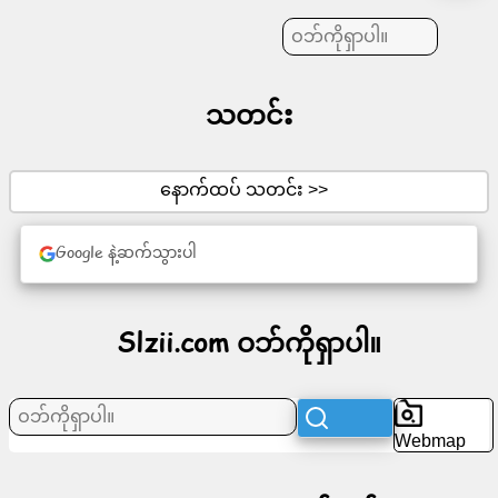
ဆောင်းပါး
သတင်း
များ
အစီအစဉ်
နောက်ထပ် သတင်း >>
ဖျော်ဖြေ
Google နဲ့ဆက်သွားပါ
ရေး
လူမှု
Slzii.com ဝဘ်ကိုရှာပါ။
ကွန်ရက်
သတင်း
Webmap
အခမဲ့
အိုင်