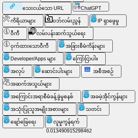
ကို
သေးငယ်သော URL
ChatGPT
ရှာ
ကိရိယာများ
ဝဘ်လမ်းညွှန်
IP ရှာဖွေမှု
ပါ။
ဝီကီ
လမ်းပန်းဆက်သွယ်ရေး
အခမဲ့
ဝှက်ထားသောဝီကီ
အခြားစီမံကိန်းများ
အီး
မေး
Developer/Apps များ
ကြော်ငြာပါ။
လ်
/
အလုပ်
ဆောင်းပါးများ
အစီအစဉ်
Webmail
အဆက်အသွယ်များ
ပိုင်းခြား
အကြောင်းအရာစီမံခန့်ခွဲမှုစနစ်
အခမဲ့အိုင်ကွန်များ
စိတ်ဖြာ
ပါ။
အသုံးပြုသူအမျိုးအစားများ
သတင်း
ဖျော်ဖြေရေး
လူမှုကွန်ရက်
Webshop
0.013490915298462