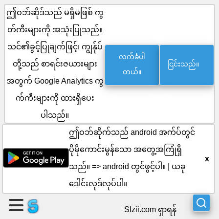
ဤဝဘ်ဆိုဒ်သည် မရှိမဖြစ် ကွ
တ်ကီးများကို အသုံးပြုသည်။
စာမျက်နှာ
သင်၏ခွင့်ပြုချက်ဖြင့်၊ ကျွန်ုပ်
လက်ခံပါ
ငြင်းသည်။
တစ်
တို့သည် စာရင်းဇယားများ
တယ်။
အတွက် Google Analytics ကွ
ခု
က်ကီးများကို ထားရှိပေး
ဖန်တီး
ပါသည်။
ပါ။
ဤဝဘ်ဆိုက်သည် android အက်ပ်တွင်
ပိုမိုကောင်းမွန်သော အတွေ့အကြုံရှိ
အဖွဲ့
x
သည်။ =>
android တွင်ဖွင့်ပါ။
|
ယခု
ကို
ဒေါင်းလုဒ်လုပ်ပါ။
ဖန်တီး
Slzii.com ရှာရန်
ပါ။