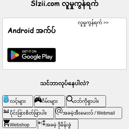
Slzii.com လူမှုကွန်ရက်
ကွန်
များ
လူမှုကွန်ရက် >>
Android အက်ပ်
ChatGPT
ဝီ
ကီ
အဆက်အသွယ်
များ
သင်ဘာလုပ်နေပါလဲ?
ဂိ
မ်း
လင့်များ
ဂိမ်းများ
ဝဘ်ကိုရှာပါ။
များ
ပိုင်းခြားစိတ်ဖြာပါ။
အခမဲ့အီးမေးလ် / Webmail
ဝ
Webshop
အခမဲ့ ဒိုမိန်းခွဲ
ဘ်