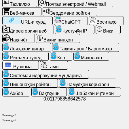
Таҳлилҳо
Почтаи электронӣ / Webmail
Почтаи
электронӣ
Веб-мағоза
Зердомени ройгон
/
URL-и хурд
ChatGPT
Воситаҳо
Webmail
Директорияи веб
Ҷустуҷӯи IP
Вики
Таҳлилҳо
Нақлиёт
Викии пинҳон
Лоиҳаҳои дигар
Таҳиягарон / Барномаҳо
Веб-
Реклама кунед
Кор
Мақолаҳо
мағоза
Рӯзнома
Тамос
Таҳиягарон
Системаи идоракунии мундариҷа
/
Нишонаҳои ройгон
Намудҳои корбарон
Барномаҳо
Ахбор
Вақтхушӣ
Шабакаи иҷтимоӣ
0.011798858642578
Воситаҳо
Хуш омадед!
Кор
Хуш омадед!