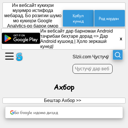
Ин вебсайт кукиҳои
муҳимро истифода
Қабул
мебарад. Бо розигии шумо
Рад кардан
мо кукиҳои Google
кунед
Саҳифа
Analytics-ро барои омор
эҷод
ҷойгир мекунем.
Ин вебсайт дар барномаи Android
кунед
таҷрибаи беҳтаре дорад =>
Дар
x
Android кушоед
|
Ҳоло зеркашӣ
кунед!
Эҷоди
гурӯҳ
Slzii.com Ҷустуҷӯ
Мақолаҳо
Ахбор
Рӯзнома
Бештар Ахбор >>
Вақтхушӣ
Бо Google идома диҳед
Шабакаи
иҷтимоӣ