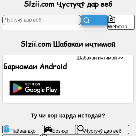
Slzii.com Ҷустуҷӯ дар веб
Ахбор
Webmap
Нишонаҳои
ройгон
Slzii.com Шабакаи иҷтимоӣ
ChatGPT
Шабакаи иҷтимоӣ >>
Барномаи Android
Вики
Тамос
Бозиҳо
Ту чи кор карда истодаӣ?
Ҷустуҷӯ
дар
веб
Пайвандҳо
Бозиҳо
Ҷустуҷӯ дар веб