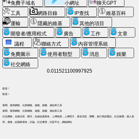
天
免費子域名
小網址
聊天GPT
GPT
工具
網路目錄
IP查找
維基百科
維
運輸
隱藏的維基
其他的項目
基
開發者/應用程式
廣告
工作
文章
百
科
議程
聯絡方式
內容管理系統
免費圖示
使用者類型
消息
娛樂
聯
社交網絡
絡
0.011521100997925
方
式
歡迎！
遊
歡迎！
戲
新聞、搜尋網路、社群網路、遊戲、娛樂、連結和工具
新聞、搜尋網路、社群網路、遊戲、娛樂、連結和工具
搜
社交網絡，在線社區，聊天，在線結識朋友，上傳視頻，上傳照片，發送消息，聯繫，進行視頻通話，社交媒體，個人資
尋
料，連接，結識新朋友，討論，社交應用，社區平台，網絡網站
網
頁