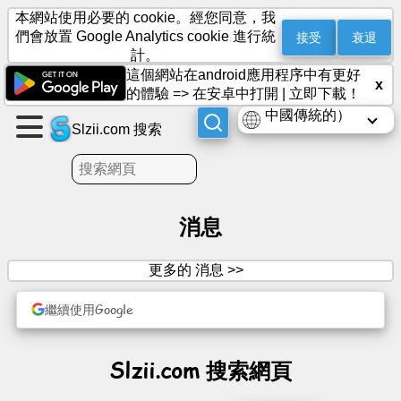
本網站使用必要的 cookie。經您同意，我
接受
衰退
們會放置 Google Analytics cookie 進行統
計。
這個網站在android應用程序中有更好
建
x
的體驗 =>
在安卓中打開
|
立即下載！
立
中國傳統的）
頁
Slzii.com 搜索
面
建
立
消息
群
組
更多的 消息 >>
繼續使用Google
文
章
Slzii.com 搜索網頁
議