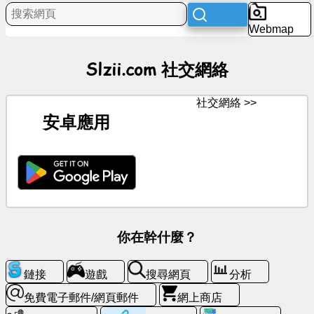
程
Webmap
娛
樂
Slzii.com 社交網絡
社
社交網絡 >>
交
安卓應用
網
絡
消
息
免
你在幹什麼？
費
圖
示
鏈接
遊戲
搜尋網頁
分析
免費電子郵件/網頁郵件
網上商店
聊