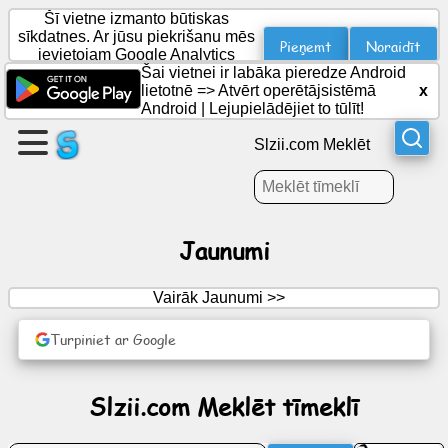
Šī vietne izmanto būtiskas
sīkdatnes. Ar jūsu piekrišanu mēs
Pieņemt
Noraidīt
ievietojam Google Analytics
sīkfailus statistikai.
Šai vietnei ir labāka pieredze Android
Izveidojiet
lietotnē =>
Atvērt operētājsistēmā
x
lapu
Android
|
Lejupielādējiet to tūlīt!
Slzii.com Meklēt
Izveidot
grupu
Jaunumi
Raksti
Vairāk Jaunumi >>
Darba
kārtība
Turpiniet ar Google
Izklaide
Slzii.com Meklēt tīmeklī
Sociālais
tīkls