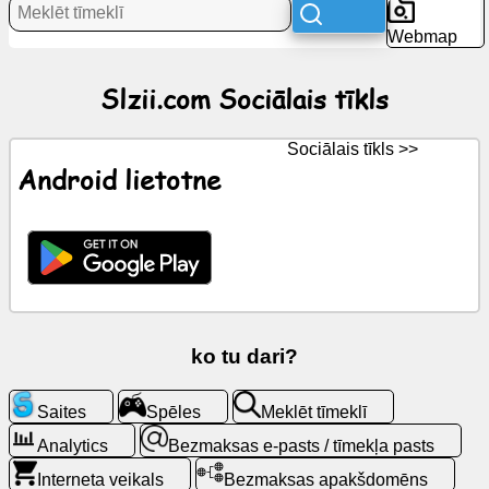
Webmap
Jaunumi
Slzii.com Sociālais tīkls
Bezmaksas
ikonas
Sociālais tīkls >>
Android lietotne
ChatGPT
Wiki
Kontakti
ko tu dari?
Spēles
Saites
Spēles
Meklēt tīmeklī
Meklēt
tīmeklī
Analytics
Bezmaksas e-pasts / tīmekļa pasts
Interneta veikals
Bezmaksas apakšdomēns